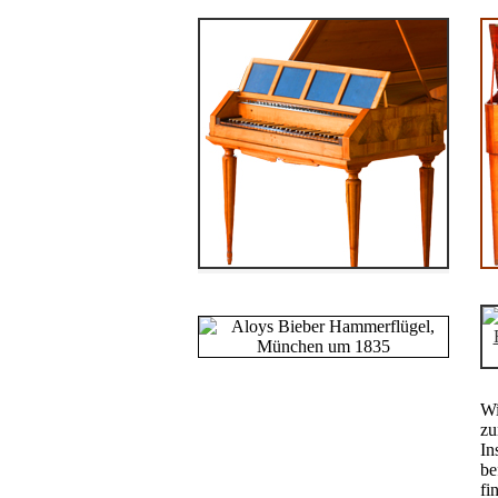
Wi
zu
In
be
fi