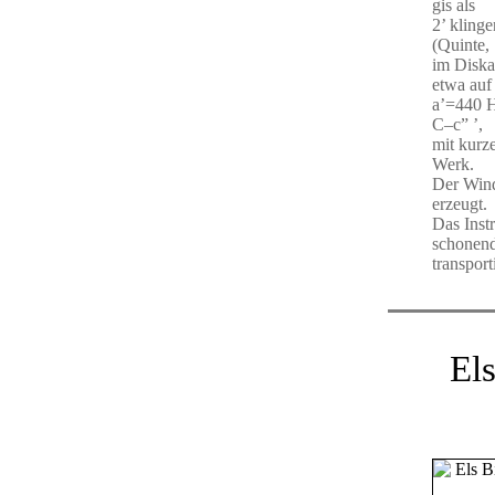
gis als
2’ klinge
(Quinte,
im Diska
etwa auf
a’=440 H
C–c” ’,
mit kurz
Werk.
Der Wind
erzeugt.
Das Inst
schonen
transport
El