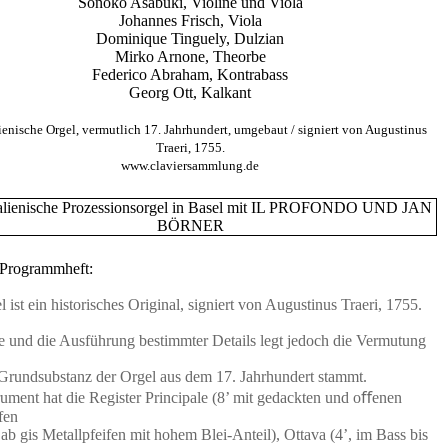
Sonoko Asabuki, Violine und Viola
Johannes Frisch, Viola
Dominique Tinguely, Dulzian
Mirko Arnone, Theorbe
Federico Abraham, Kontrabass
Georg Ott, Kalkant
ienische Orgel, vermutlich 17. Jahrhundert, umgebaut / signiert von Augustinus
Traeri, 1755.
www.claviersammlung.de
 Programmheft:
 ist ein historisches Original, signiert von Augustinus Traeri, 1755.
 und die Ausführung bestimmter Details legt jedoch die Vermutung
 Grundsubstanz der Orgel aus dem 17. Jahrhundert stammt.
rument hat die Register Principale (8’ mit gedackten und oﬀenen
fen
ab gis Metallpfeifen mit hohem Blei-Anteil), Ottava (4’, im Bass bis