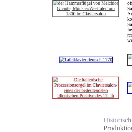
öf
Sa
Au
ko
Sa
In
re
we
Historis
ch
Produktio