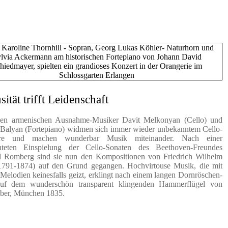
.
.
sität trifft Leidenschaft
den armenischen Ausnahme-Musiker Davit Melkonyan (Cello) und
Balyan (Fortepiano) widmen sich immer wieder unbekanntem Cello-
ire und machen wunderbar Musik miteinander. Nach einer
chteten Einspielung der Cello-Sonaten des Beethoven-Freundes
d Romberg sind sie nun den Kompositionen von Friedrich Wilhelm
1791-1874) auf den Grund gegangen. Hochvirtouse Musik, die mit
Melodien keinesfalls geizt, erklingt nach einem langen Dornröschen-
auf dem wunderschön transparent klingenden Hammerflügel von
ber, München 1835.