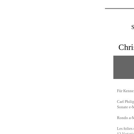
Chri
Für Kenne
Carl Phil
Sonate e-
Rondo a-M
Les folies
12 Variat