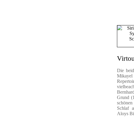
....
Virtou
Die bei
Mikayel 
Reperto
.
vielbea
Bernhar
Grund (
schönen 
Schlaf 
Aloys Bi