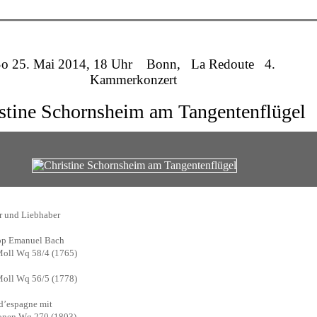
So 25. Mai 2014, 18 Uhr Bonn, La Redoute 4.
Kammerkonzert
stine Schornsheim am Tangentenflügel
r und Liebhaber
ipp Emanuel Bach
Moll Wq 58/4 (1765)
oll Wq 56/5 (1778)
 d’espagne mit
ionen Wq 270 (1803)